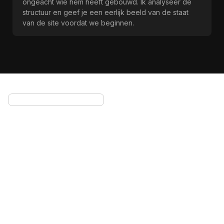
ongeacht wie hem heeft gebouwd. Ik analyseer de
structuur en geef je een eerlijk beeld van de staat
van de site voordat we beginnen.
Voornaam
Achternaam