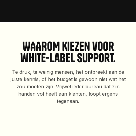
7
9
1
8
0
2
9
3
5
4
WAAROM kiezen voor
5
white-label support.
6
Te druk, te weinig mensen, het ontbreekt aan de
7
juiste kennis, of het budget is gewoon niet wat het
zou moeten zijn. Vrijwel ieder bureau dat zijn
8
handen vol heeft aan klanten, loopt ergens
9
tegenaan.
2