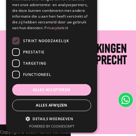
met onze advertentie- en analysepartners,
die deze kunnen combineren met andere
Verzenden
informatie die u aan hen heeft verstrekt of
Verzenden
die zij hebben verzameld door uw gebruik
van hun diensten.
Privacybeleid
STRIKT NOODZAKELIJK
De beste samenwerkingen
PRESTATIE
beginnen met een oprecht
TARGETING
gesprek.
FUNCTIONEEL
ALLES ACCEPTEREN
plan een gesprek
plan een gesprek
of bel: 06 - 23 22 05 98
ALLES AFWIJZEN
of bel: 06 - 23 22 05 98
DETAILS WEERGEVEN
POWERED BY COOKIESCRIPT
Copyright © 2026 Patrick vd Heide