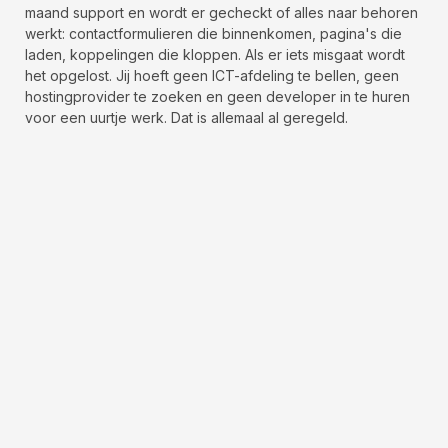
maand support en wordt er gecheckt of alles naar behoren
werkt: contactformulieren die binnenkomen, pagina's die
laden, koppelingen die kloppen. Als er iets misgaat wordt
het opgelost. Jij hoeft geen ICT-afdeling te bellen, geen
hostingprovider te zoeken en geen developer in te huren
voor een uurtje werk. Dat is allemaal al geregeld.
DNS & Hosting beheer
Razendsnel, wereldwijd bereikbaar. inclusief setup.
Automatische backups
Elke wijziging wordt automatisch opgeslagen.
24/7 monitoring