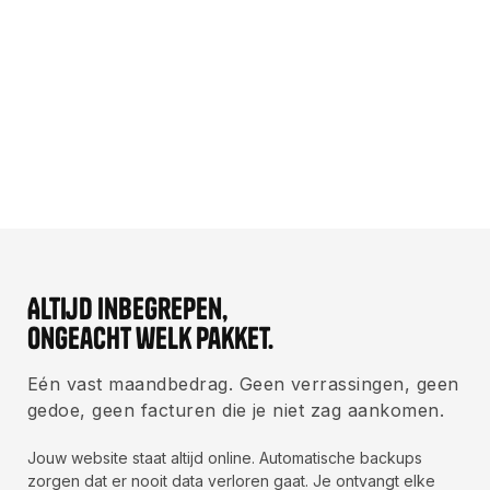
Wat ik kan rapporteren:
Bezoekersgedrag
Engagement / forms etc.
Clicks
Conversie
ROI
Altijd inbegrepen,
ongeacht welk pakket.
Eén vast maandbedrag. Geen verrassingen, geen
gedoe, geen facturen die je niet zag aankomen.
Jouw website staat altijd online. Automatische backups
zorgen dat er nooit data verloren gaat. Je ontvangt elke