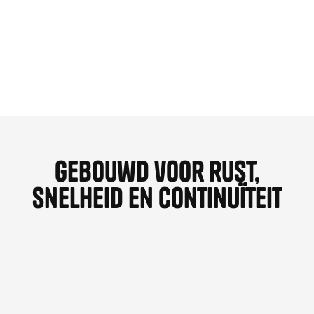
Kwartaalaudit met actieplan
Jaarlijkse homepage redesign
Priority support
Traject starten
Traject starten
Gebouwd voor rust,
snelheid en continuïteit
1. Operationele rust