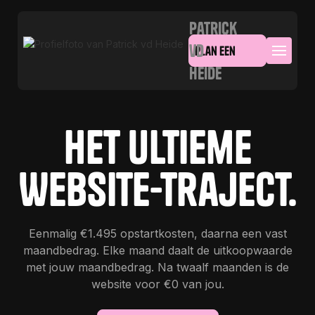
Patrick
vd
plan een
Heide
kennismaking
plan een
kennismaking
Het Ultieme
Website-Traject.
Eenmalig €1.495 opstartkosten, daarna een vast
maandbedrag. Elke maand daalt de uitkoopwaarde
met jouw maandbedrag. Na twaalf maanden is de
website voor €0 van jou.