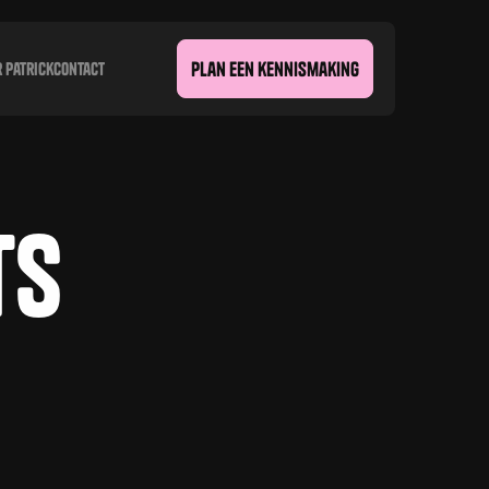
plan een kennismaking
 patrick
Contact
plan een kennismaking
ts