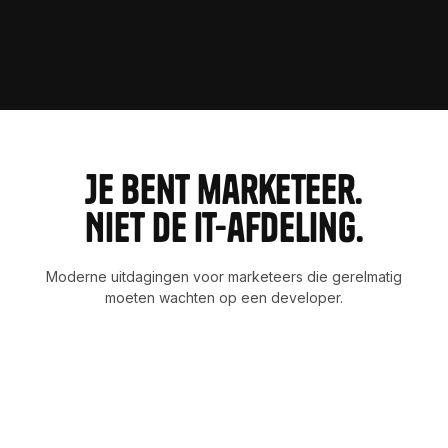
9
6
8
0
7
9
1
8
0
2
9
3
2
4
Je bent marketeer.
5
Niet de IT-afdeling.
6
Moderne uitdagingen voor marketeers die gerelmatig
7
moeten wachten op een developer.
8
9
5
Je wacht weken op een kleine aanpassing
Een tekst aanpassen. Een afbeelding vervangen. Een