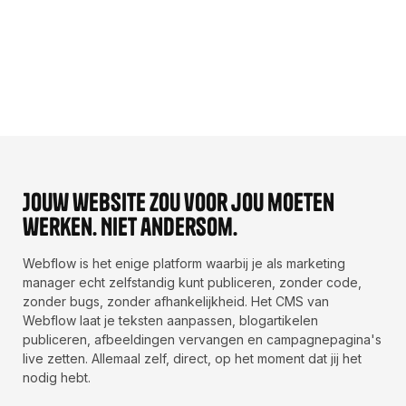
Jij plant, de developer bepaalt
Jij werkt met contentkalenders, campagneschema's
en deadlines. Maar de site gaat live op het moment
dat de developer er aan toe komt.
Jouw website zou voor jou moeten
werken. Niet andersom.
Webflow is het enige platform waarbij je als marketing
manager echt zelfstandig kunt publiceren, zonder code,
zonder bugs, zonder afhankelijkheid. Het CMS van
Webflow laat je teksten aanpassen, blogartikelen
publiceren, afbeeldingen vervangen en campagnepagina's
live zetten. Allemaal zelf, direct, op het moment dat jij het
nodig hebt.