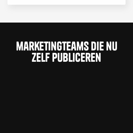
marketingTeams die nu
zelf publiceren
Geen gedoe met updates. Geen gedoe met
de website.
Root3 automatiseert macOS-beheer voor
organisaties als Zurich en NPO. Wij bouwden de
Webflow-website die dat uitstraalt.