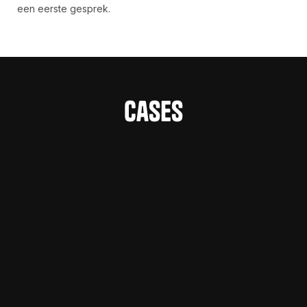
een eerste gesprek.
Cases
Geen gedoe met updates. Geen gedoe met
de website.
Root3 automatiseert macOS-beheer voor
organisaties als Zurich en NPO. Wij bouwden de
Webflow-website die dat uitstraalt.
Uitdaging